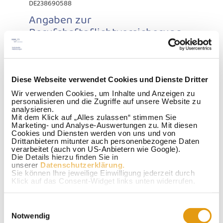
DE238690588
Angaben zur
Berufshaftpflichtversicherung
Name und Sitz des Versicherers:
HDI Versicherung AG
HDI-Platz 1
30659 Hannover
Diese Webseite verwendet Cookies und Dienste Dritter
Redaktionell Verantwortlicher
Wir verwenden Cookies, um Inhalte und Anzeigen zu
personalisieren und die Zugriffe auf unsere Website zu
Michael Straeten
analysieren.
Mit dem Klick auf „Alles zulassen“ stimmen Sie
Verbraucher­streit­
Marketing- und Analyse-Auswertungen zu. Mit diesen
beilegung/Universal­
Cookies und Diensten werden von uns und von
Drittanbietern mitunter auch personenbezogene Daten
schlichtungs­stelle
verarbeitet (auch von US-Anbietern wie Google).
Die Details hierzu finden Sie in
Wir sind nicht bereit oder verpflichtet, an
unserer
Datenschutzerklärung.
Streitbeilegungsverfahren vor einer
Sie können Ihre jeweilige Einwilligung jederzeit durch
Verbraucherschlichtungsstelle teilzunehmen.
Klick auf das Consent-Widget links unten widerrufen.
Haftung für Inhalte
Einwilligungsauswahl
Als Diensteanbieter sind wir gemäß § 7 Abs.1 TMG für
Notwendig
eigene Inhalte auf diesen Seiten nach den allgemeinen